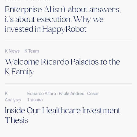
Enterprise AI isn’t about answers,
it’s about execution. Why we
invested in HappyRobot
K News
K Team
Welcome Ricardo Palacios to the
K Family
K
Eduardo Alfaro · Paula Andreu · Cesar
Analysis
Traseira
Inside Our Healthcare Investment
Thesis