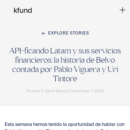
EXPLORE STORIES
Ho
API-ficando Latam y sus servicios
financieros: la historia de Belvo
Te
contada por Pablo Viguera y Uri
Tintore
Co
|
|
Podcast
Jaime Novoa
December 1, 2020
Sto
Esta semana hemos tenido la oportunidad de hablar con