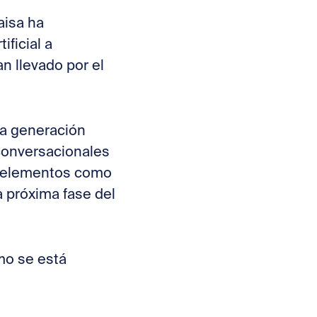
aisa ha
ificial a
n llevado por el
la generación
conversacionales
ué elementos como
a próxima fase del
ómo se está