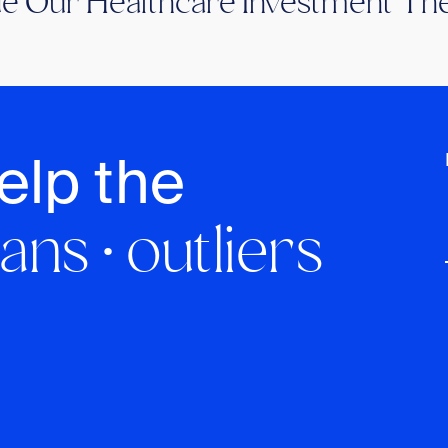
de Our Healthcare Investment The
elp the
ans · outliers