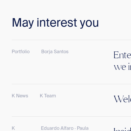
May interest you
Portfolio
Borja Santos
Ente
we i
K News
K Team
Welc
K
Eduardo Alfaro · Paula