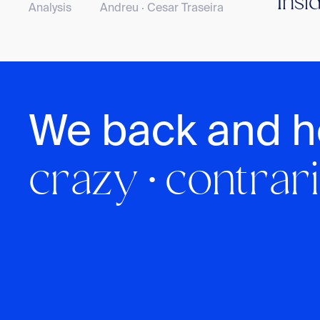
Insi
Analysis
Andreu · Cesar Traseira
We back and h
crazy · contrari