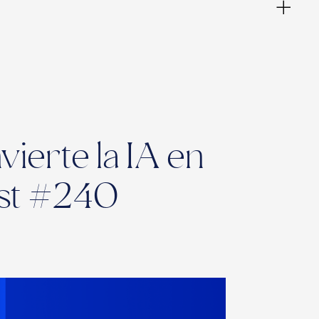
ierte la IA en
ast #240
ies