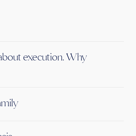
s about execution. Why
amily