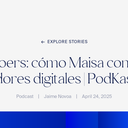
EXPLORE STORIES
Home
doers: cómo Maisa conv
Team
dores digitales | PodK
|
|
Podcast
Jaime Novoa
April 24, 2025
Compan