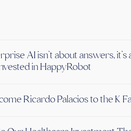
rprise AI isn’t about answers, it’
nvested in HappyRobot
ome Ricardo Palacios to the K F