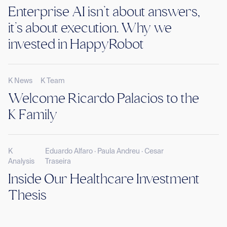
Enterprise AI isn’t about answers,
it’s about execution. Why we
invested in HappyRobot
K News
K Team
Welcome Ricardo Palacios to the
K Family
K
Eduardo Alfaro · Paula Andreu · Cesar
Analysis
Traseira
Inside Our Healthcare Investment
Thesis