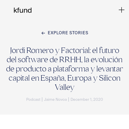
EXPLORE STORIES
Ho
Jordi Romero y Factorial: el futuro
del software de RRHH, la evolución
Te
de producto a plataforma y levantar
capital en España, Europa y Silicon
Co
Valley
|
|
Podcast
Jaime Novoa
December 1, 2020
Sto