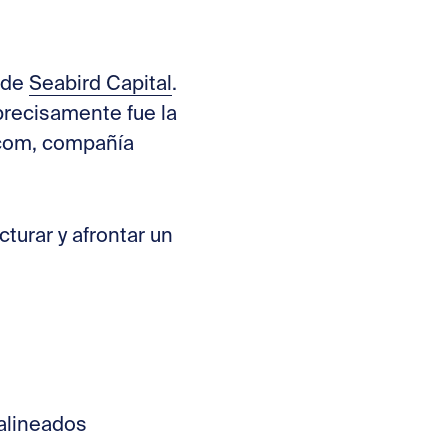
r de
Seabird Capital
.
t
recisamente fue la
.com, compañía
turar y afrontar un
 alineados