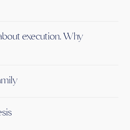
s about execution. Why
amily
sis