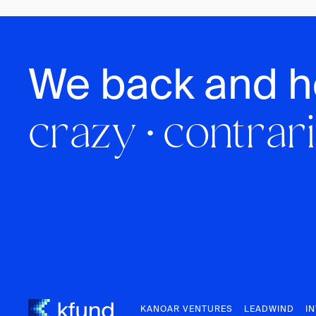
We back and h
crazy · contrari
KANOAR VENTURES
LEADWIND
I