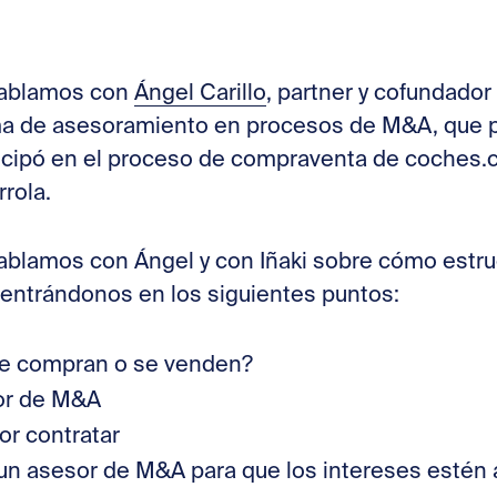
Stories
hablamos con
Ángel Carillo
, partner y cofundado
Contac
rma de asesoramiento en procesos de M&A, que p
icipó en el proceso de compraventa de coches
rrola.
ablamos con Ángel y con Iñaki sobre cómo estruc
entrándonos en los siguientes puntos:
e compran o se venden?
sor de M&A
or contratar
 un asesor de M&A para que los intereses estén