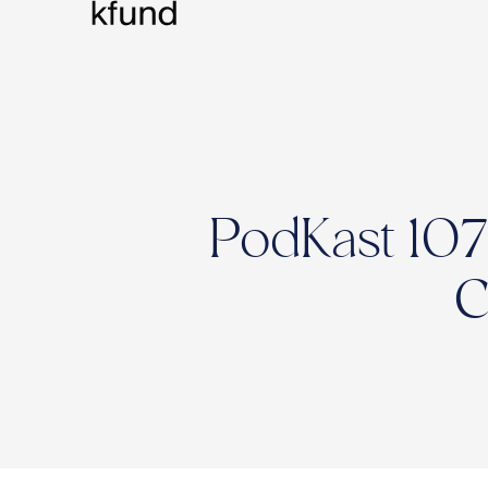
PodKast 107
C