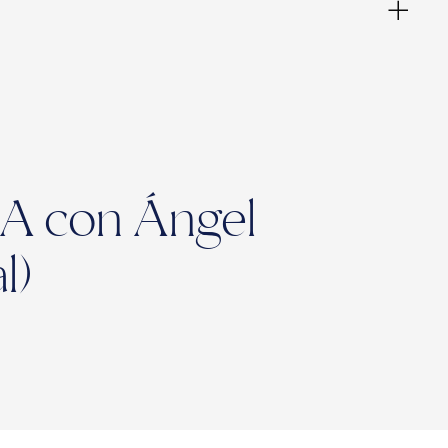
&A con Ángel
l)
ies