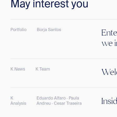
May interest you
Portfolio
Borja Santos
Ente
we i
K News
K Team
Welc
K
Eduardo Alfaro · Paula
Insi
Analysis
Andreu · Cesar Traseira