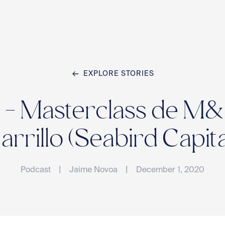
EXPLORE STORIES
Home
 - Masterclass de M
Team
arrillo (Seabird Capita
|
|
Podcast
Jaime Novoa
December 1, 2020
Compan