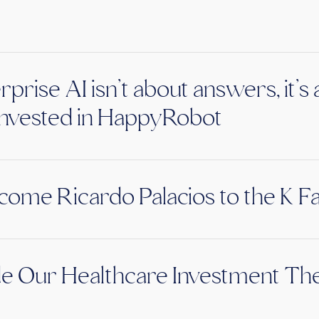
rprise AI isn’t about answers, it’
nvested in HappyRobot
ome Ricardo Palacios to the K F
de Our Healthcare Investment The