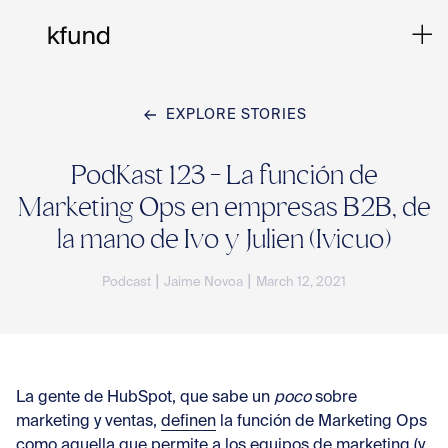
EXPLORE STORIES
Ho
PodKast 123 - La función de
Marketing Ops en empresas B2B, de
Te
la mano de Ivo y Julien (Ivicuo)
|
|
Podcast
Jaime Novoa
March 12, 2021
Co
Sto
La gente de HubSpot, que sabe un
poco
sobre
marketing y ventas,
definen
la función de Marketing Ops
como aquella que permite a los equipos de marketing (y