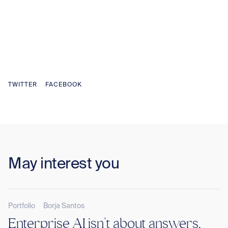
TWITTER
FACEBOOK
May interest you
Portfolio
Borja Santos
Enterprise AI isn’t about answers,