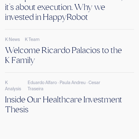
it’s about execution. Why we
invested in HappyRobot
K News
K Team
Welcome Ricardo Palacios to the
K Family
K
Eduardo Alfaro · Paula Andreu · Cesar
Analysis
Traseira
Inside Our Healthcare Investment
Thesis