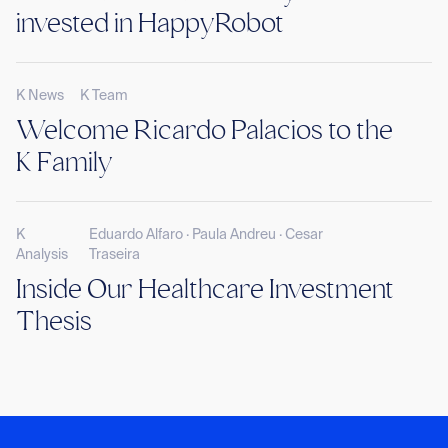
invested in HappyRobot
K News
K Team
Welcome Ricardo Palacios to the
K Family
K
Eduardo Alfaro · Paula Andreu · Cesar
Analysis
Traseira
Inside Our Healthcare Investment
Thesis