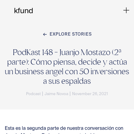
EXPLORE STORIES
Ho
PodKast 148 - Juanjo Mostazo (2ª
parte): Cómo piensa, decide y actúa
Te
un business angel con 50 inversiones
a sus espaldas
Co
|
|
Podcast
Jaime Novoa
November 26, 2021
Sto
Esta es la segunda parte de nuestra conversación con