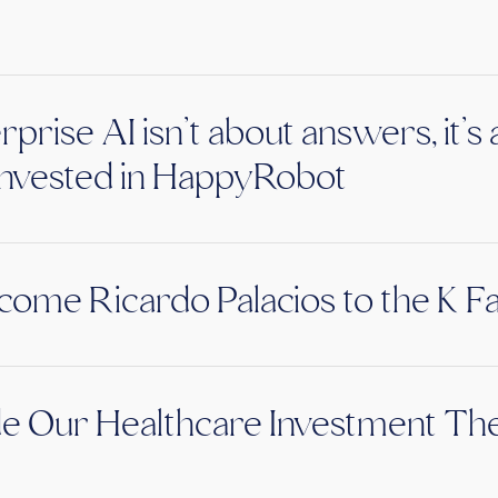
rprise AI isn’t about answers, it’
nvested in HappyRobot
ome Ricardo Palacios to the K F
de Our Healthcare Investment The