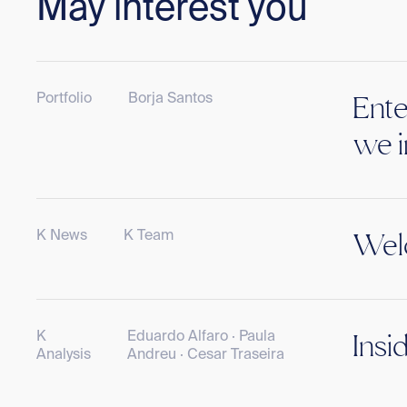
May interest you
Portfolio
Borja Santos
Ente
we i
K News
K Team
Welc
K
Eduardo Alfaro · Paula
Insi
Analysis
Andreu · Cesar Traseira