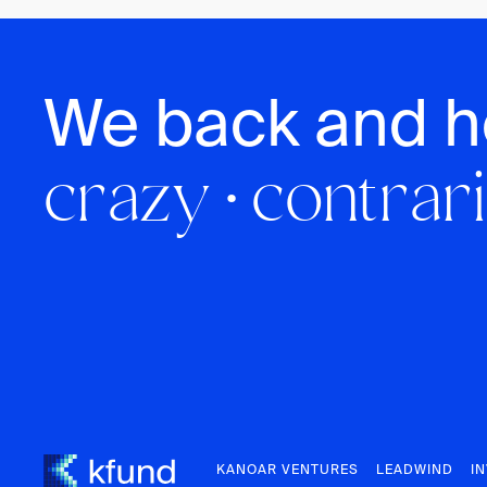
We back and h
crazy · contrari
KANOAR VENTURES
LEADWIND
I