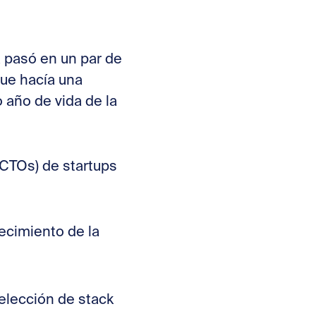
 pasó en un par de
t
que hacía una
 año de vida de la
x-CTOs) de startups
recimiento de la
elección de stack