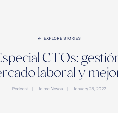
EXPLORE STORIES
Home
Especial CTOs: gestió
Team
rcado laboral y mejo
|
|
Podcast
Jaime Novoa
January 28, 2022
Compan