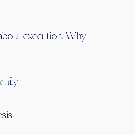
s about execution. Why
amily
sis