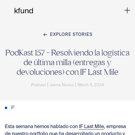
EXPLORE STORIES
Ho
PodKast 157 - Resolviendo la logística
de última milla (entregas y
Te
devoluciones) con IF Last Mile
|
|
Podcast
Jaime Novoa
March 5, 2024
Co
IF
Sto
Esta semana hemos hablado con
IF Last Mile
, empresa
de nuestro portfolio que ha desarrollado un producto y