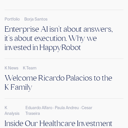
Portfolio
Borja Santos
Enterprise AI isn’t about answers,
it’s about execution. Why we
invested in HappyRobot
K News
K Team
Welcome Ricardo Palacios to the
K Family
K
Eduardo Alfaro · Paula Andreu · Cesar
Analysis
Traseira
Inside Our Healthcare Investment