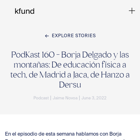
EXPLORE STORIES
Ho
PodKast 160 - Borja Delgado y las
montañas: De educación física a
Te
tech, de Madrid a Jaca, de Hanzo a
Dersu
Co
|
|
Podcast
Jaime Novoa
June 3, 2022
Sto
En el episodio de esta semana hablamos con
Borja