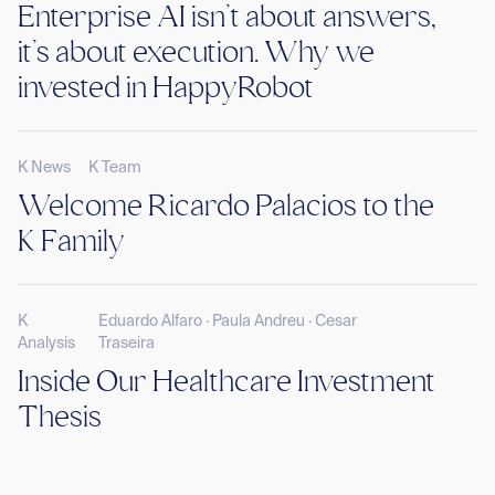
Enterprise AI isn’t about answers,
it’s about execution. Why we
invested in HappyRobot
K News
K Team
Welcome Ricardo Palacios to the
K Family
K
Eduardo Alfaro · Paula Andreu · Cesar
Analysis
Traseira
Inside Our Healthcare Investment
Thesis