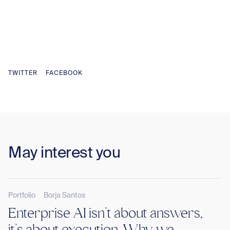
TWITTER
FACEBOOK
May interest you
Portfolio
Borja Santos
Enterprise AI isn’t about answers,
it’s about execution. Why we