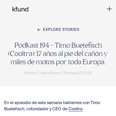
EXPLORE STORIES
Ho
PodKast 194 - Timo Buetefisch
(Cooltra): 17 años al pie del cañón y
Te
miles de motos por toda Europa.
|
|
Podcast
Jaime Novoa
February 27, 2024
Co
Sto
En el episodio de esta semana hablamos con
Timo
Buetefisch
, cofundador y CEO de
Cooltra
.