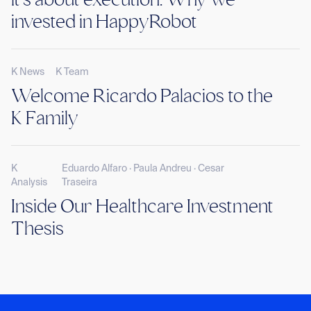
invested in HappyRobot
K News
K Team
Welcome Ricardo Palacios to the
K Family
K
Eduardo Alfaro · Paula Andreu · Cesar
Analysis
Traseira
Inside Our Healthcare Investment
Thesis