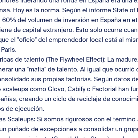
 Londres liderando una ronda en España era una 
nsa. Hoy es la norma. Según el informe State of
l 60% del volumen de inversión en España en e
ene de capital extranjero. Esto solo ocurre cuan
ue el "oficio" del emprendedor local está al mi
 Paris.
ricas de talento (The Flywheel Effect): La madure
rar una "mafia" de talento. Al igual que ocurrió
nsolidado sus propias factorías. Según datos 
scaleups como Glovo, Cabify o Factorial han f
ñías, creando un ciclo de reciclaje de conocim
os de ejecución.
:
las Scaleups
Si somos rigurosos con el término
 un puñado de excepciones a consolidar un gru