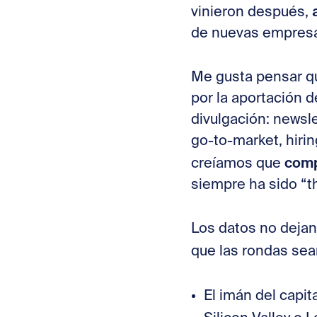
vinieron después,
de nuevas empres
Me gusta pensar q
por la aportación 
divulgación: newsl
go-to-market, hiri
comp
creíamos que
siempre ha sido “t
Los datos no dejan
que las rondas se
El imán del capita