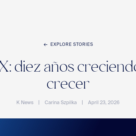
EXPLORE STORIES
Home
X: diez años crecien
Team
crecer
|
|
K News
Carina Szpilka
April 23, 2026
Compan