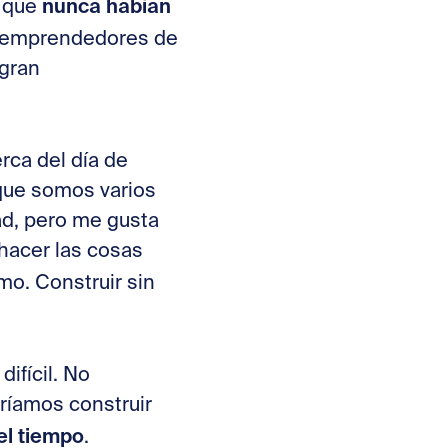
nunca habían
s que
s emprendedores de
 gran
rca del día de
 que somos varios
ad, pero me gusta
hacer las cosas
mo. Construir sin
ifícil. No
ríamos construir
el tiempo
.