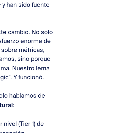
e
y han sido fuente
te cambio. No solo
esfuerzo enorme de
 sobre métricas,
íamos, sino porque
ema. Nuestro lema
ic”. Y funcionó.
solo hablamos de
tural
:
nivel (Tier 1) de