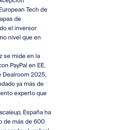
excepción
 European Tech de
tapas de
do el inversor
smo nivel que en
z se mide en la
 con PayPal en EE.
de Dealroom 2025,
undado ya más de
iento experto que
scaleup
, España ha
po de más de 600