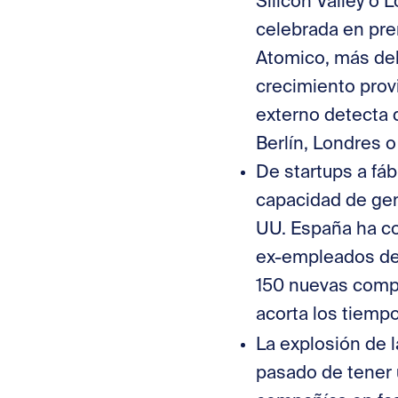
Silicon Valley o
celebrada en pre
Atomico, más de
crecimiento provi
externo detecta q
Berlín, Londres o
De startups a fáb
capacidad de gene
UU. España ha co
ex-empleados de 
150 nuevas compa
acorta los tiemp
La explosión de 
pasado de tener