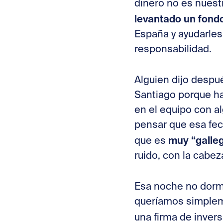
dinero no es nuest
levantado un fond
España y ayudarles
responsabilidad.
Alguien dijo despu
Santiago porque ha
en el equipo con a
pensar que esa fec
muy “galle
que es
ruido, con la cabe
Esa noche no dormí
queríamos simpleme
una firma de inver