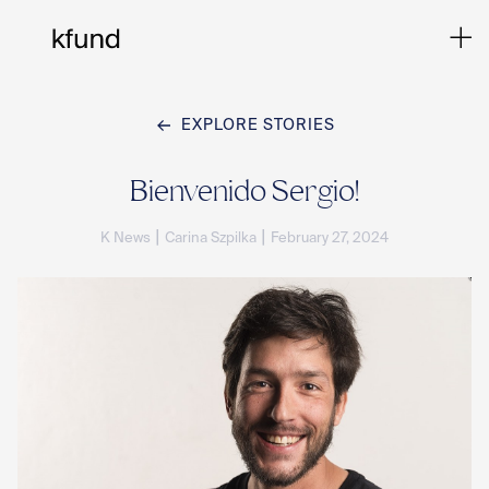
EXPLORE STORIES
Ho
Bienvenido Sergio!
|
|
K News
Carina Szpilka
February 27, 2024
Te
Co
Sto