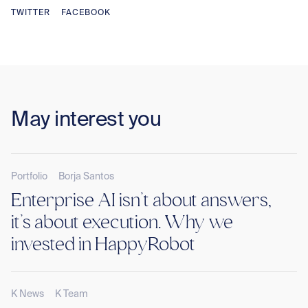
TWITTER
FACEBOOK
May interest you
Portfolio
Borja Santos
Enterprise AI isn’t about answers,
it’s about execution. Why we
invested in HappyRobot
K News
K Team