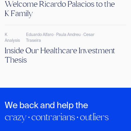
Welcome Ricardo Palacios to the
K Family
K
Eduardo Alfaro · Paula Andreu · Cesar
Analysis
Traseira
Inside Our Healthcare Investment
Thesis
We back and help the
crazy · contrarians · outliers