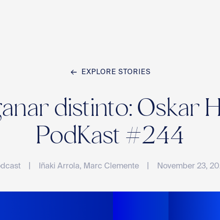
EXPLORE STORIES
Home
ganar distinto: Oskar
Team
PodKast #244
|
|
dcast
Iñaki Arrola, Marc Clemente
November 23, 2
Compan