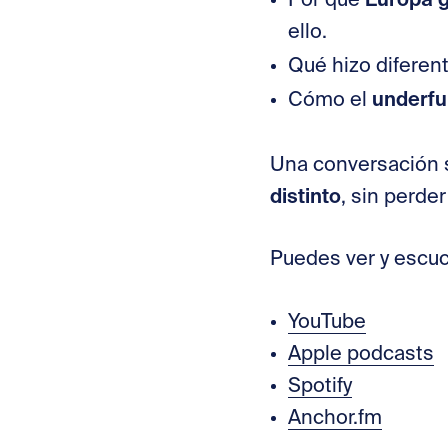
Por qué
ello.
Qué hizo difere
underfu
Cómo el
Una conversación s
distinto
, sin perder
Puedes ver y escuc
⁠YouTube⁠
⁠Apple podcasts⁠
⁠Spotify⁠
⁠Anchor.fm⁠