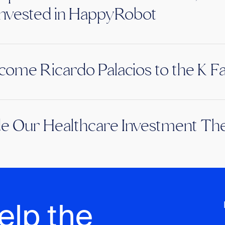
nvested in HappyRobot
ome Ricardo Palacios to the K F
de Our Healthcare Investment The
elp the