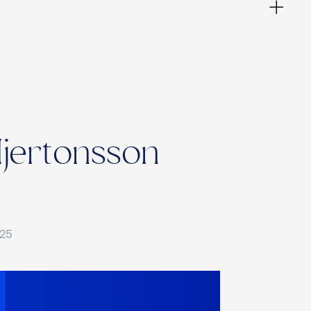
 Hjertonsson
025
ies