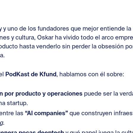
y y uno de los fundadores que mejor entiende la 
nes y cultura, Oskar ha vivido todo el arco emp
oducto hasta venderlo sin perder la obsesión por
a.
PodKast de Kfund
el
, hablamos con él sobre:
n por producto y operaciones
puede ser la verd
a startup.
“AI companies”
entre las
que construyen infraest
g
.
genera pocas deeptech