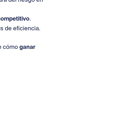
ura del riesgo en
competitivo
.
s de eficiencia.
ganar
re cómo