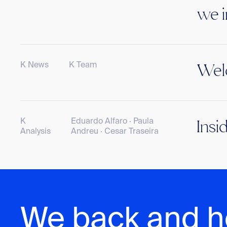
we i
K News
K Team
Welc
K
Eduardo Alfaro · Paula
Insi
Analysis
Andreu · Cesar Traseira
We back and h