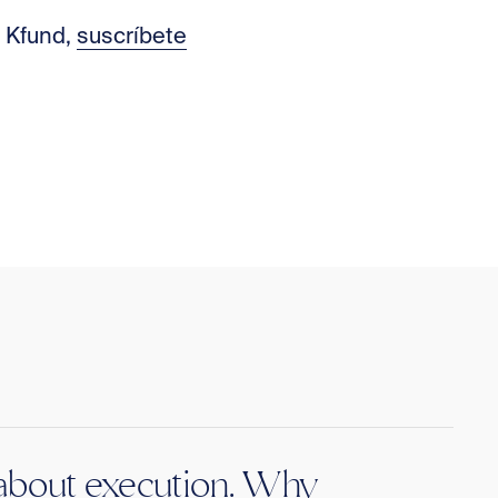
e Kfund,
suscríbete
s about execution. Why