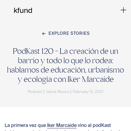
EXPLORE STORIES
Ho
PodKast 120 - La creación de un
barrio y todo lo que lo rodea:
Te
hablamos de educación, urbanismo
y ecología con Iker Marcaide
Co
|
|
Podcast
Jaime Novoa
February 13, 2021
Sto
La primera vez que
Iker Marcaide
vino al podKast