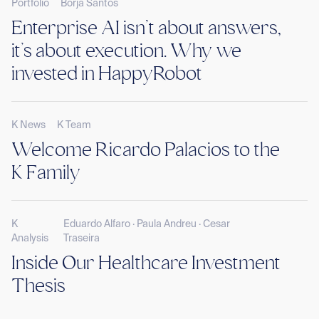
Portfolio
Borja Santos
Enterprise AI isn’t about answers,
it’s about execution. Why we
invested in HappyRobot
K News
K Team
Welcome Ricardo Palacios to the
K Family
K
Eduardo Alfaro · Paula Andreu · Cesar
Analysis
Traseira
Inside Our Healthcare Investment
Thesis